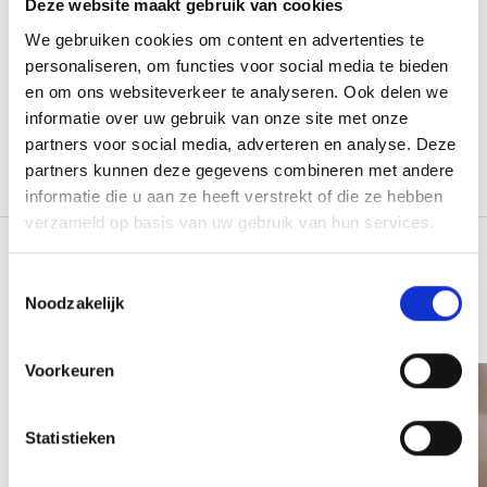
Kortom, het ideale tuinkussen voor comfort en gemak.
Deze website maakt gebruik van cookies
We gebruiken cookies om content en advertenties te
Voorzien van een vuil- en waterafstotende laag
personaliseren, om functies voor social media te bieden
Afmeting: 70 x 40 x 15 cm
en om ons websiteverkeer te analyseren. Ook delen we
De buitenhoes kan gereinigd en gewassen worden in de
informatie over uw gebruik van onze site met onze
wasmachine op 40°C.
partners voor social media, adverteren en analyse. Deze
We raden aan om het kussen bij langdurige regenval niet buiten
partners kunnen deze gegevens combineren met andere
te laten liggen
informatie die u aan ze heeft verstrekt of die ze hebben
verzameld op basis van uw gebruik van hun services.
Misschien vind je dit ook
Toestemmingsselectie
leuk
Noodzakelijk
Voorkeuren
Statistieken