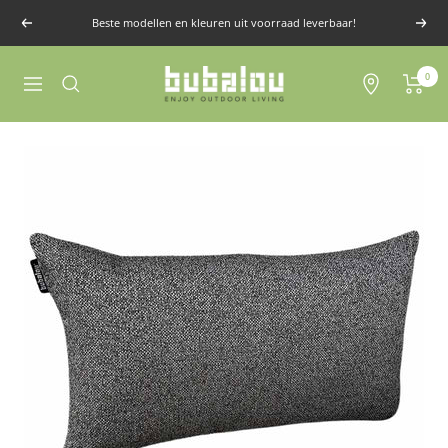
Doorgaan
Beste modellen en kleuren uit voorraad leverbaar!
Vorige
Volg
naar
artikel
Bubalou
0
Locaties
Navigatie