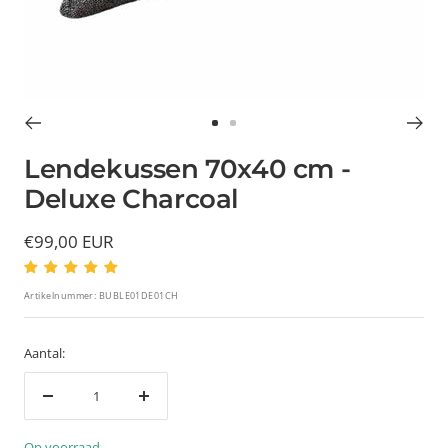
Ga
Ga
naar
naar
Lendekussen 70x40 cm -
slide
slide
Deluxe Charcoal
1
2
Verkoopprijs
€99,00 EUR
Artikelnummer:
BUBLE01DE01CH
Aantal:
Verminder
Verhoog
hoeveelheid
hoeveelheid
Op voorraad