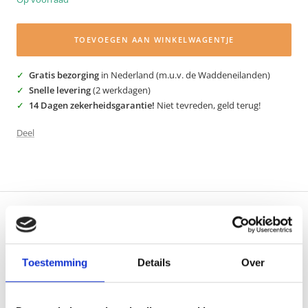
TOEVOEGEN AAN WINKELWAGENTJE
Gratis bezorging
in Nederland (m.u.v. de Waddeneilanden)
Snelle levering
(2 werkdagen)
14 Dagen zekerheidsgarantie!
Niet tevreden, geld terug!
Deel
BESCHRIJVING
Dit sierkussen voor buiten brengt een huiselijke sfeer naar jouw
tuin. Het voegt een extra mooie uitstraling toe aan jouw loungeset,
Toestemming
Details
Over
tuinstoel of ligbed. De outdoor kussens van Bubalou zijn
waterafstotend en eenvoudig te onderhouden. Het kussen is
voorzien van een afritsbare hoes die in de wasmachine wasbaar is.