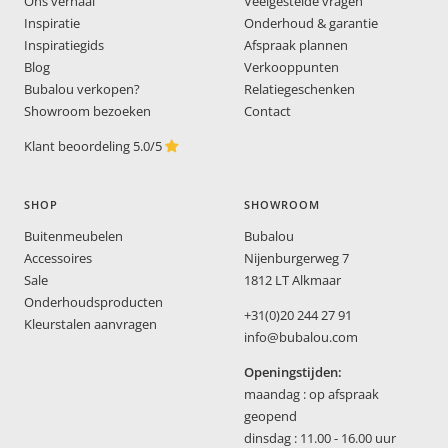
Ons verhaal
Veelgestelde vragen
Inspiratie
Onderhoud & garantie
Inspiratiegids
Afspraak plannen
Blog
Verkooppunten
Bubalou verkopen?
Relatiegeschenken
Showroom bezoeken
Contact
Klant beoordeling 5.0/5
SHOP
SHOWROOM
Buitenmeubelen
Bubalou
Accessoires
Nijenburgerweg 7
Sale
1812 LT Alkmaar
Onderhoudsproducten
+31(0)20 244 27 91
Kleurstalen aanvragen
info@bubalou.com
Openingstijden:
maandag : op afspraak
geopend
dinsdag : 11.00 - 16.00 uur